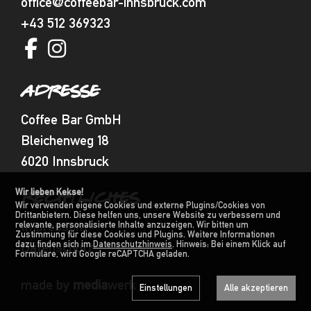
office@coffeebar-innsbruck.com
+43 512 369323
ADRESSE
Coffee Bar GmbH
Bleichenweg 18
6020 Innsbruck
Wir lieben Kekse!
RECHTLICHES
Wir verwenden eigene Cookies und externe Plugins/Cookies von
Drittanbietern. Diese helfen uns, unsere Website zu verbessern und
Impressum
relevante, personalisierte Inhalte anzuzeigen. Wir bitten um
Zustimmung für diese Cookies und Plugins. Weitere Informationen
dazu finden sich im
Datenschutz
Datenschutzhinweis
. Hinweis: Bei einem Klick auf
Formulare, wird Google reCAPTCHA geladen.
made by
media
werk
Einstellungen
Alle akzeptieren